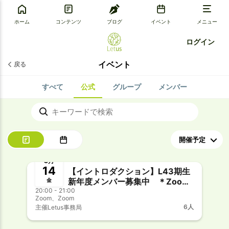
ホーム
コンテンツ
ブログ
イベント
メニュー
ログイン
イベント
戻る
すべて
公式
グループ
メンバー
募集中
8月
14
【イントロダクション】L43期生
新年度メンバー募集中 ＊Zoom
金
20:00 - 21:00
開催
Zoom、Zoom
6人
主催
Letus事務局