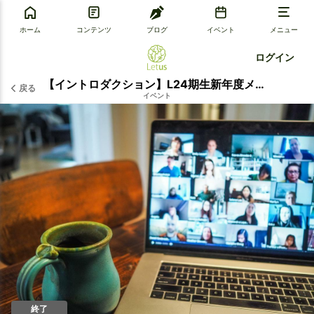
ホーム
コンテンツ
ブログ
イベント
メニュー
ログイン
【イントロダクション】L24期生新年度メンバー募集中 ＊Zoom開催
戻る
イベント
終了