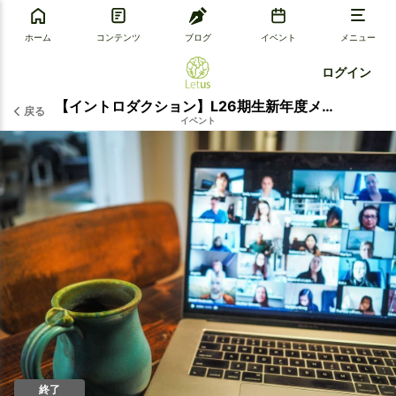
ホーム
コンテンツ
ブログ
イベント
メニュー
ログイン
【イントロダクション】L26期生新年度メンバー募集中 ＊Zoom開催
戻る
イベント
終了