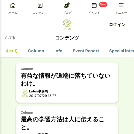
New
ホーム
コンテンツ
ブログ
イベント
メニュー
ログイン
コンテンツ
戻る
すべて
Column
Info
Event Report
Special Inte
Column
有益な情報が道端に落ちていない
わけ。
Letus事務局
2017/07/29 15:27
Column
最高の学習方法は人に伝えるこ
と。